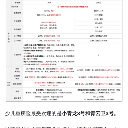
少儿重疾险最受欢迎的是
小青龙3号
和
青云卫3号。