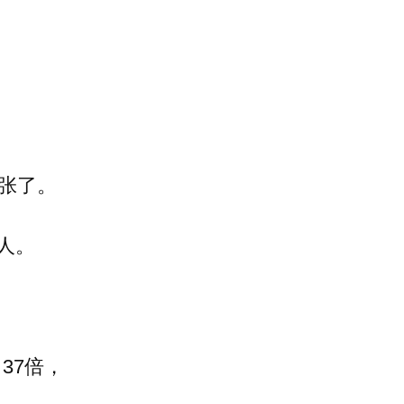
夸张了。
/人。
37倍，