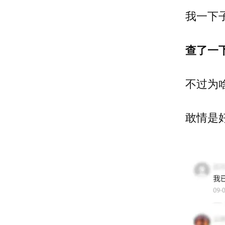
我一下
查了一
不过为
敢情是