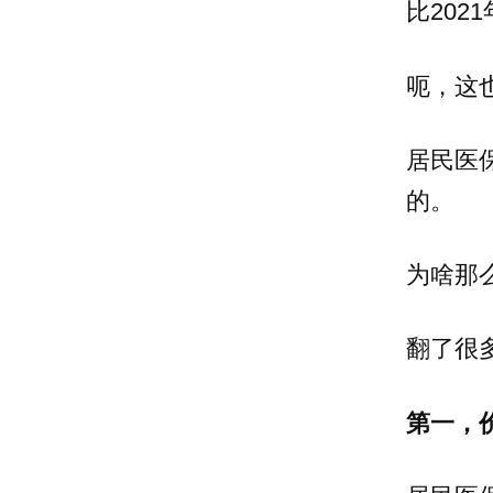
比2021
呃，这
居民医
的。
为啥那
翻了很
第一，