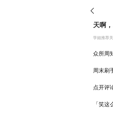
天啊，2
学姐推荐
众所周
周末刷
点开评
「笑这